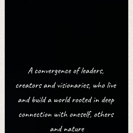
A
c
o
n
v
e
r
g
e
n
c
e
o
f
l
e
a
d
e
r
s
,
c
r
e
a
t
o
r
s
a
n
d
v
i
s
i
o
n
a
r
i
e
s
,
w
h
o
l
i
v
e
a
n
d
b
u
i
l
d
a
w
o
r
l
d
r
o
o
t
e
d
i
n
d
e
e
p
c
o
n
n
e
c
t
i
o
n
w
i
t
h
o
n
e
s
e
l
f
,
o
t
h
e
r
s
a
n
d
n
a
t
u
r
e