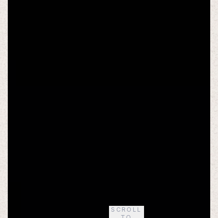
SCROLL
TO